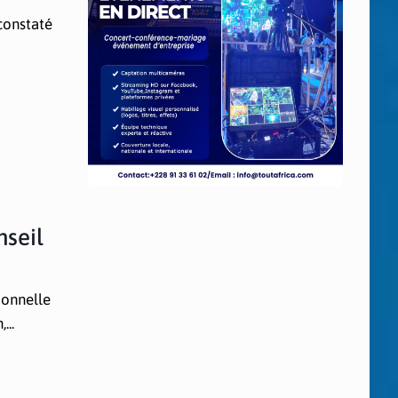
constaté
nseil
ionnelle
...