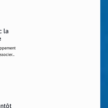
c la
e
loppement
socier...
entôt