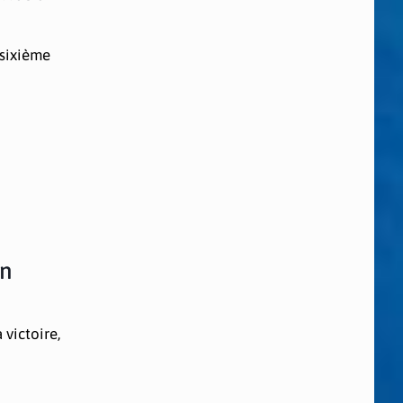
 sixième
en
 victoire,