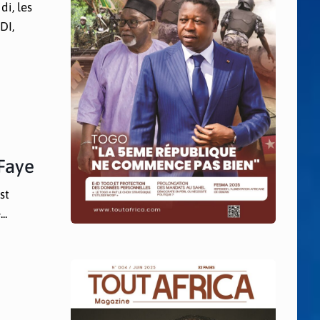
di, les
DI,
 Faye
st
..