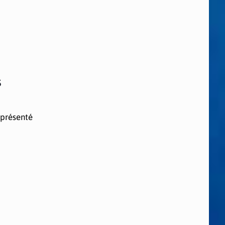
s
 présenté