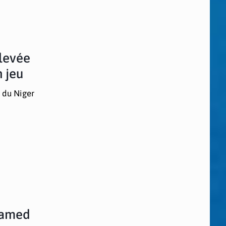
 levée
 jeu
t du Niger
hamed