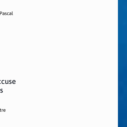
 Pascal
ccuse
s
tre