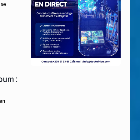
 se
oum :
ien