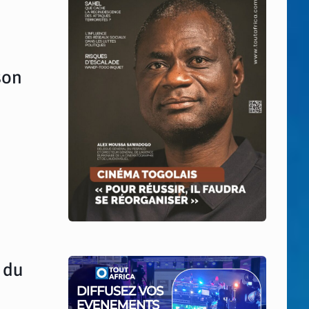
son
i
 du