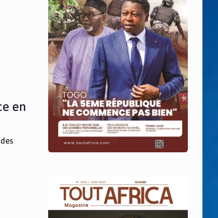
ce en
 des