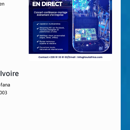
 en
’Ivoire
ofana
003