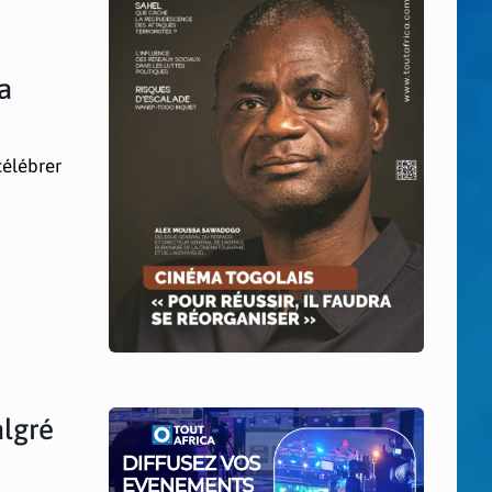
la
célébrer
algré