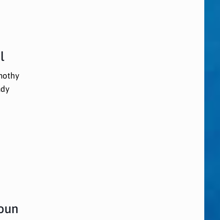
l
mothy
ndy
roun