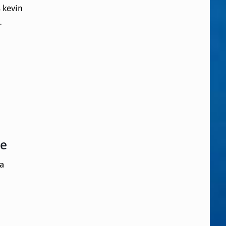
 kevin
.
ie
fa