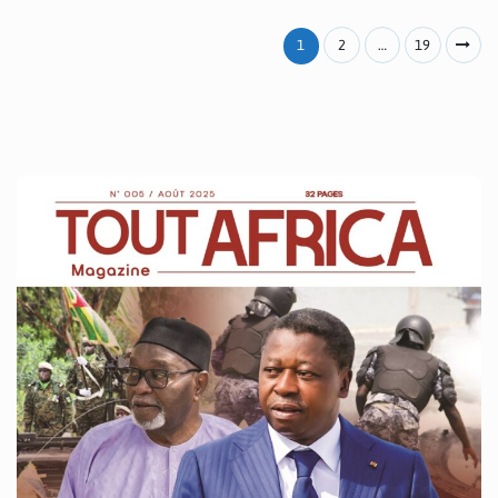
1
2
…
19