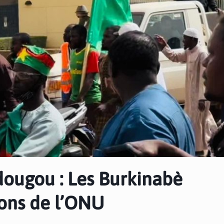
ougou : Les Burkinabè
ions de l’ONU