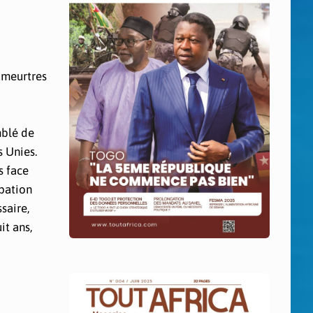
 meurtres
mblé de
 Unies.
s face
upation
saire,
it ans,