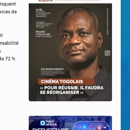
risquent
orces de
it
nsabilité
s
de 71 %