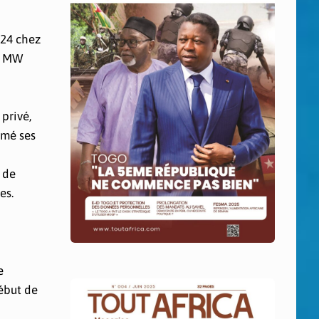
024 chez
00 MW
privé,
imé ses
 de
es.
e
début de