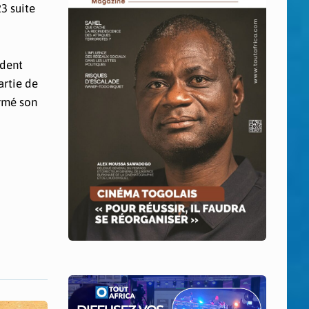
23 suite
ident
artie de
ermé son