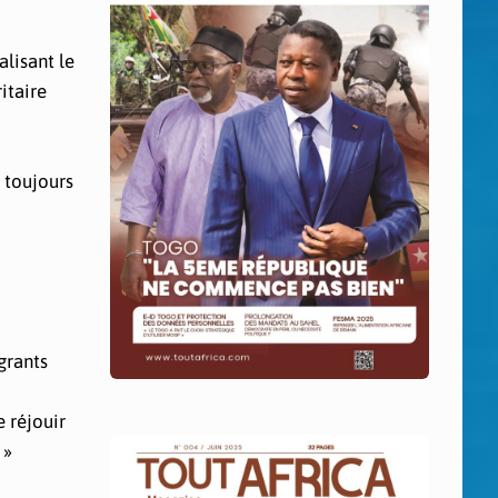
lisant le
itaire
s toujours
grants
e réjouir
 »