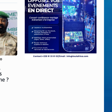
SO
l
s
ne ?