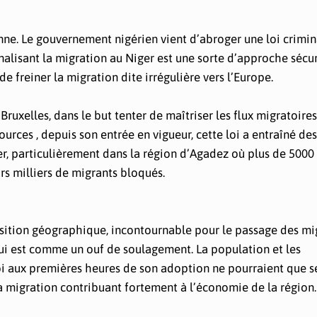
nne. Le gouvernement nigérien vient d’abroger une loi crimina
inalisant la migration au Niger est une sorte d’approche sécur
e freiner la migration dite irrégulière vers l’Europe.
ruxelles, dans le but tenter de maîtriser les flux migratoire
urces , depuis son entrée en vigueur, cette loi a entraîné des
, particulièrement dans la région d’Agadez où plus de 5000
s milliers de migrants bloqués.
position géographique, incontournable pour le passage des mi
hui est comme un ouf de soulagement. La population et les
 loi aux premières heures de son adoption ne pourraient que s
à la migration contribuant fortement à l’économie de la région.