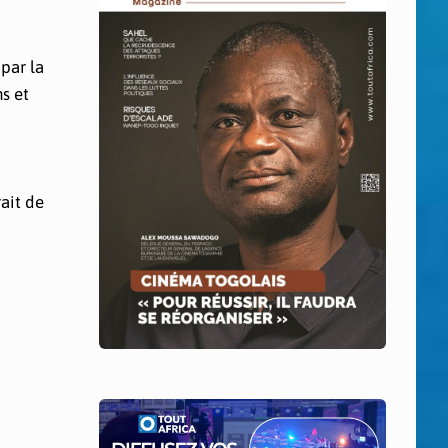
par la
s et
ait de