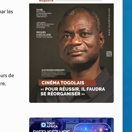
ar les
ours de
re,