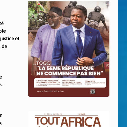
té
ble
justice et
 de
e
s.
n
re