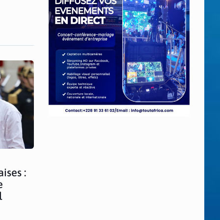
ises :
e
l