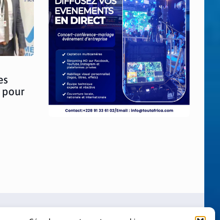
es
 pour