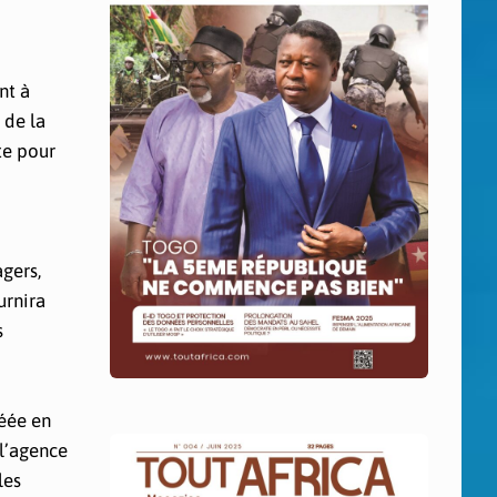
nt à
 de la
te pour
agers,
urnira
s
réée en
 l’agence
les