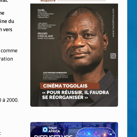
ial.
ne
aine du
n vers
çu comme
ration
 à 2000.
: