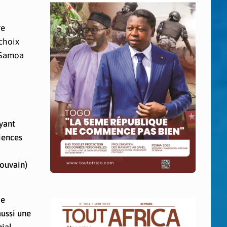
re
 choix
à Samoa
ayant
iences
ouvain)
ie
aussi une