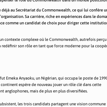
à repenser le rôle du Commonwealth dans un monde postcolon
le déjà au Secrétariat du Commonwealth, ce qui lui confère u
organisation. Sa carrière, riche en expériences dans le dom
 comme un candidat de choix pour diriger cette institutio
ns un contexte complexe où le Commonwealth, autrefois per
à redéfinir son rôle en tant que force moderne pour la coopé
 fut Emeka Anyaoku, un Nigérian, qui occupa le poste de 1990
le continent espère de nouveau jouer un rôle clé dans cette
nt anglophones, mais de plus en plus diversifiées.
ubsistent, les trois candidats partagent une vision commune 