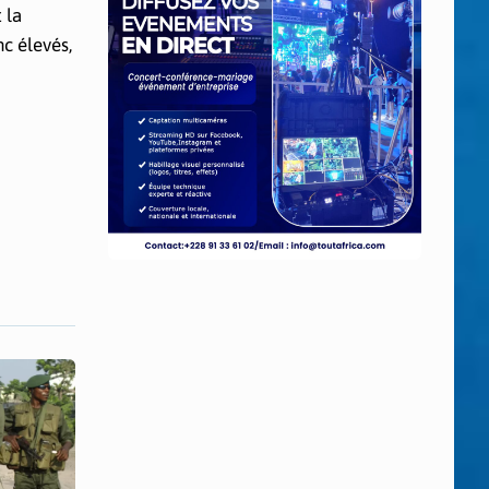
 la
c élevés,