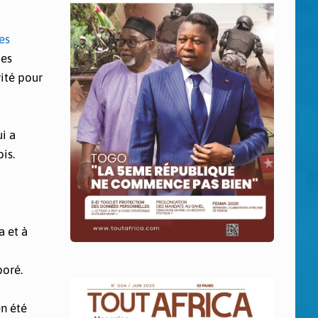
es
Ces
rité pour
i a
is.
a et à
boré.
en été