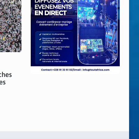
ches
es