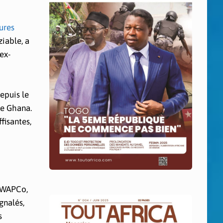
ures
ziable, a
ex-
epuis le
le Ghana.
fisantes,
a WAPCo,
gnalés,
s