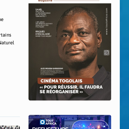
me
rtains
Naturel