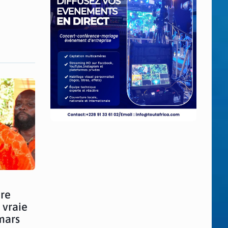
bre
 vraie
mars