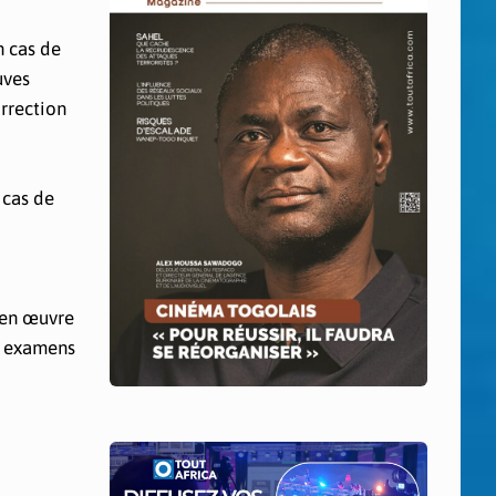
n cas de
uves
rrection
 cas de
e en œuvre
ux examens