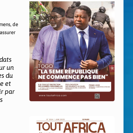
amens, de
assurer
dats
ur un
es du
e et
r par
s