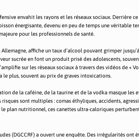
ffensive envahit les rayons et les réseaux sociaux. Derrière c
boisson énergisante, devenu en peu de temps une véritable t
majeure pour les professionnels de santé.
n Allemagne, affiche un taux d’alcool pouvant grimper jusqu’à
veur sucrée en font un produit prisé des adolescents, souven
amplifie sur les réseaux sociaux à travers des vidéos de « V
a le plus, souvent au prix de graves intoxications.
iation de la caféine, de la taurine et de la vodka masque les e
 risques sont multiples : comas éthyliques, accidents, agressi
e plan nutritionnel, ces canettes ultra-caloriques perturbent
audes (DGCCRF) a ouvert une enquête. Des irrégularités ont é