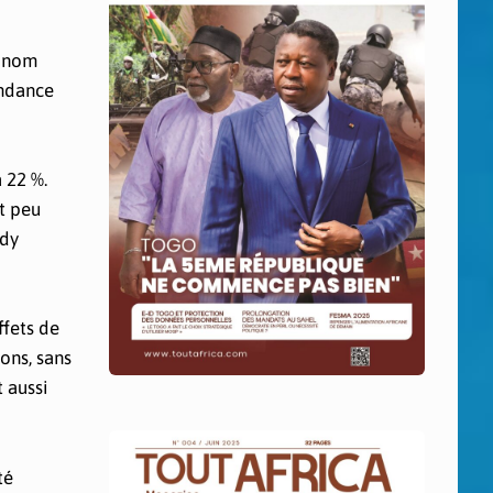
e nom
endance
 22 %.
t peu
ody
ffets de
ons, sans
 aussi
té