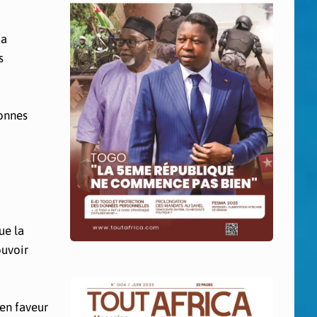
 a
s
sonnes
ue la
ouvoir
 en faveur