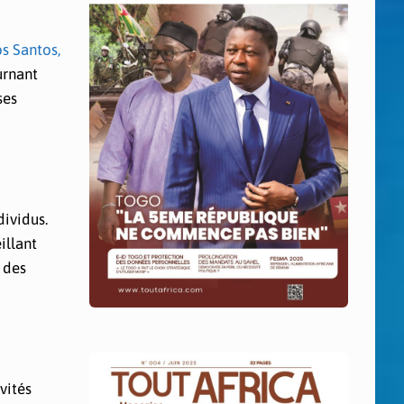
s Santos,
urnant
ses
dividus.
illant
n des
vités