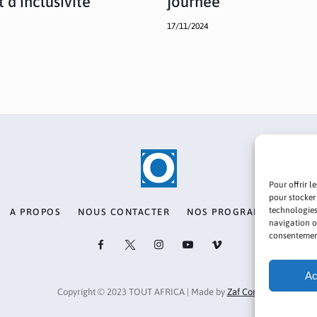
 d’inclusivité
journée
17/11/2024
Pour offrir l
pour stocker
technologies
A PROPOS
NOUS CONTACTER
NOS PROGRAMMES
PO
navigation ou
consentement 
Ac
Copyright © 2023 TOUT AFRICA | Made by
Zaf Com