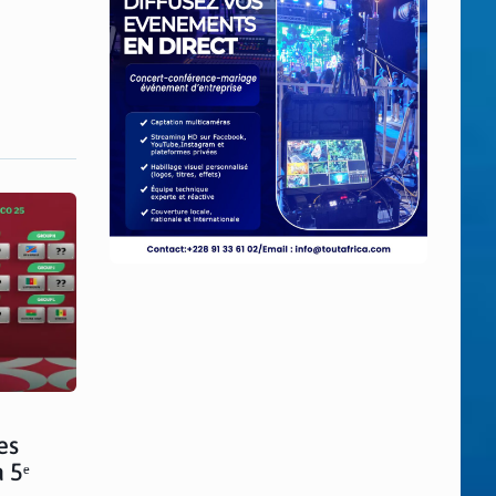
es
 5ᵉ