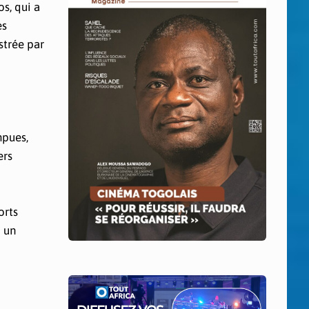
s, qui a
es
strée par
mpues,
ers
orts
 un