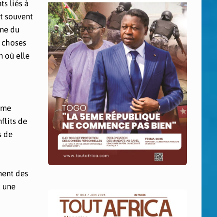
s liés à
it souvent
nne du
s choses
n où elle
emme
flits de
s de
ment des
t une