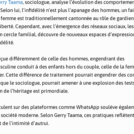
Gerry Taama
, sociologue, analyse l’évolution des comportement
 Selon lui, l’infidélité n’est plus l’apanage des hommes, un fa
a femme est traditionnellement cantonnée au rôle de gardie
liberté. Cependant, avec l’émergence des réseaux sociaux, le
on cercle familial, découvre de nouveaux espaces d’expressio
délité.
erçue différemment de celle des hommes, engendrant des
sculine conduit à des enfants hors du couple, celle de la f
yer. Cette différence de traitement pourrait engendrer des con
plique le sociologue, pourrait amener à une explosion des test
n de l’héritage est primordiale.
culent sur des plateformes comme WhatsApp soulève égale
a société moderne. Selon Gerry Taama, ces pratiques reflèten
de l’intimité d’autrui.