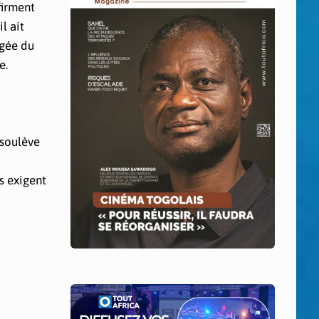
firment
l ait
ngée du
e.
 soulève
s exigent