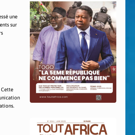
essé une
ents sur
rs
 Cette
unication
ations.