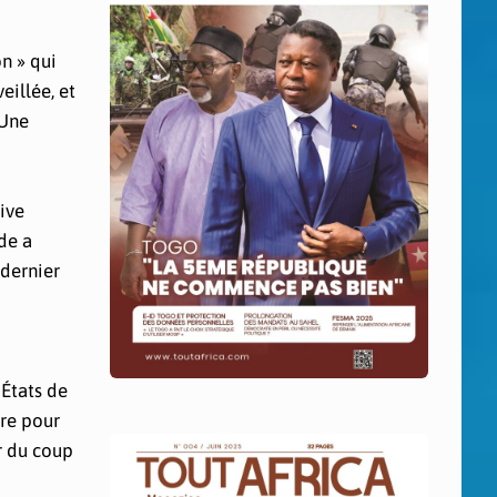
n » qui
eillée, et
 Une
tive
de a
 dernier
États de
ire pour
r du coup