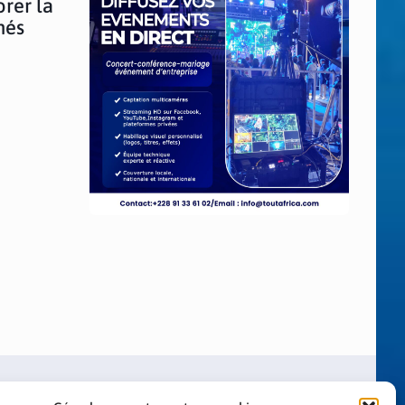
rer la
nés