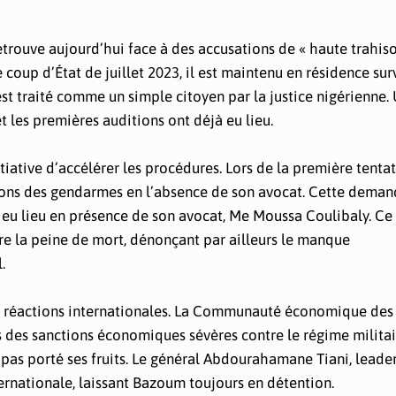
etrouve aujourd’hui face à des accusations de « haute trahiso
oup d’État de juillet 2023, il est maintenu en résidence surv
est traité comme un simple citoyen par la justice nigérienne.
t les premières auditions ont déjà eu lieu.
nitiative d’accélérer les procédures. Lors de la première tenta
ions des gendarmes en l’absence de son avocat. Cette deman
 eu lieu en présence de son avocat, Me Moussa Coulibaly. Ce
re la peine de mort, dénonçant par ailleurs le manque
.
 réactions internationales. La Communauté économique des 
is des sanctions économiques sévères contre le régime milita
a pas porté ses fruits. Le général Abdourahamane Tiani, leade
ternationale, laissant Bazoum toujours en détention.