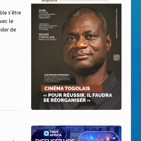
le s’être
vec le
cider de