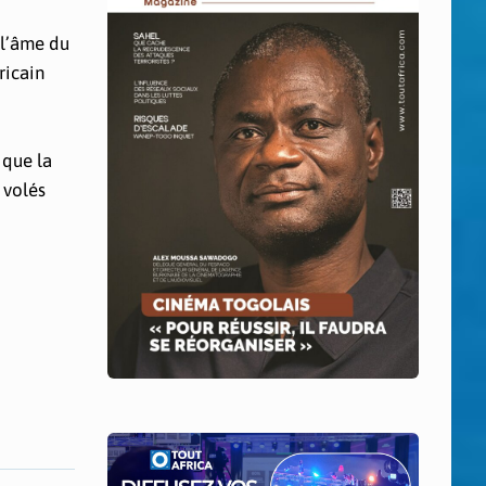
 l’âme du
ricain
 que la
 volés