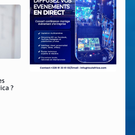
es
ica ?