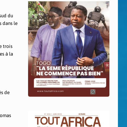
 sud du
s dans le
 trois
es à la
és de
Thomas