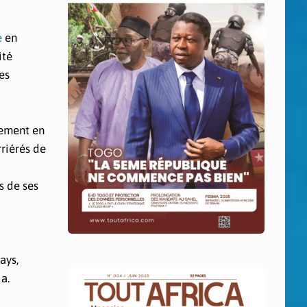
é
en
ité
es
nement en
rriérés de
s de ses
ays,
a.