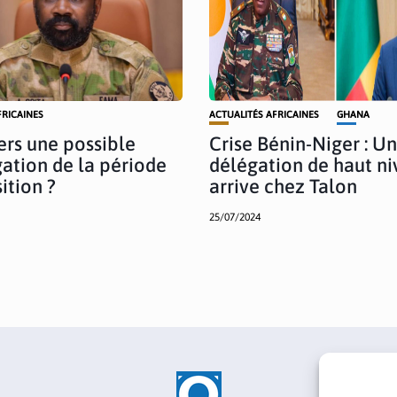
FRICAINES
ACTUALITÉS AFRICAINES
GHANA
Vers une possible
Crise Bénin-Niger : U
ation de la période
délégation de haut n
ition ?
arrive chez Talon
25/07/2024