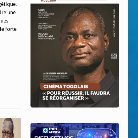
gétique.
dre une
ques
de forte