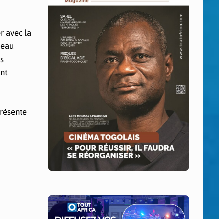
r avec la
veau
es
ent
présente