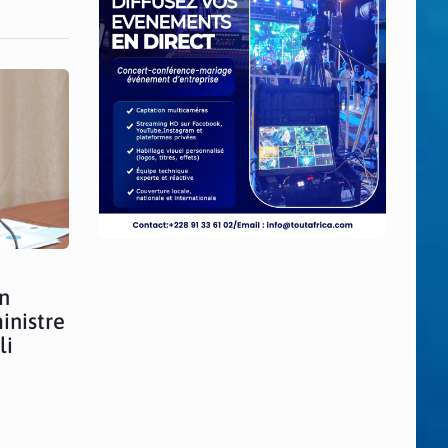
n
inistre
li