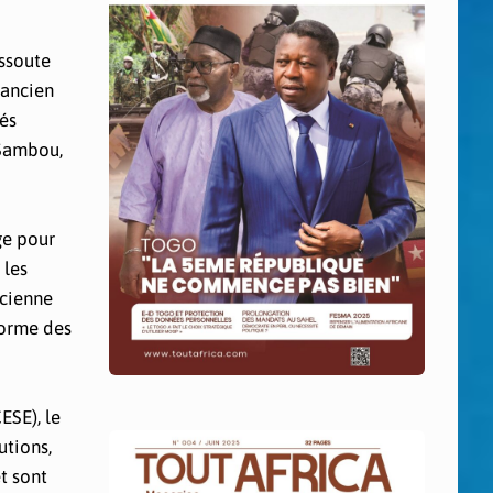
issoute
’ancien
tés
 Sambou,
ge pour
 les
ncienne
forme des
ESE), le
utions,
t sont