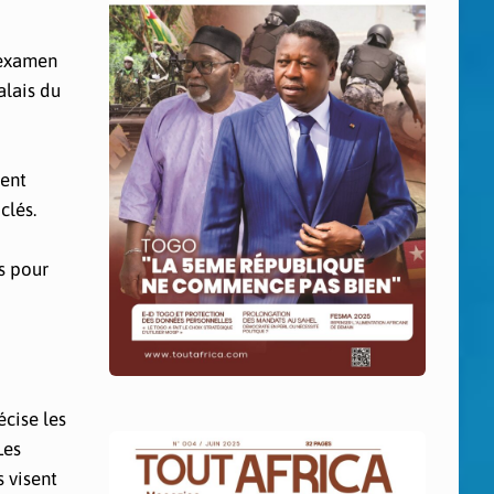
’examen
alais du
ient
clés.
s pour
écise les
Les
 visent