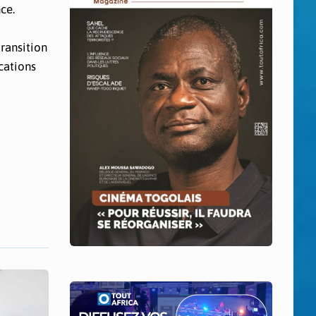
ce.
transition
cations