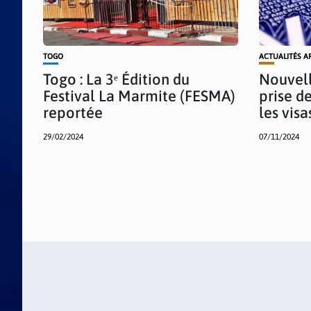
TOGO
ACTUALITÉS A
Togo : La 3ᵉ Édition du
Nouvell
Festival La Marmite (FESMA)
prise d
reportée
les vis
29/02/2024
07/11/2024