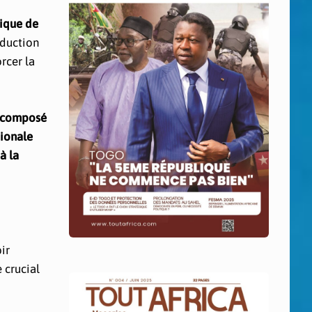
ique de
éduction
rcer la
, composé
tionale
à la
ir
 crucial