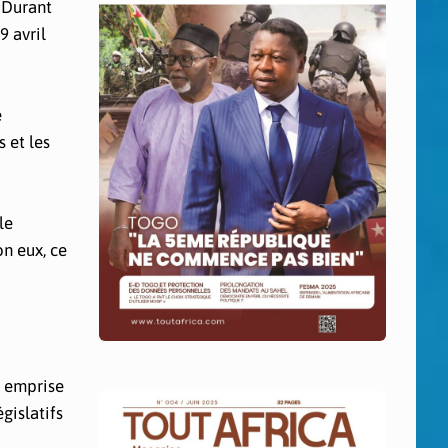
. Durant
9 avril
e
 et les
le
n eux, ce
e emprise
gislatifs