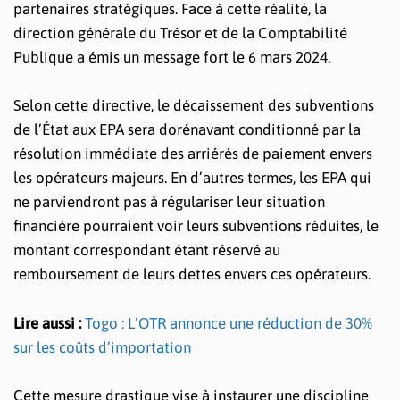
partenaires stratégiques. Face à cette réalité, la
direction générale du Trésor et de la Comptabilité
Publique a émis un message fort le 6 mars 2024.
Selon cette directive, le décaissement des subventions
de l’État aux EPA sera dorénavant conditionné par la
résolution immédiate des arriérés de paiement envers
les opérateurs majeurs. En d’autres termes, les EPA qui
ne parviendront pas à régulariser leur situation
financière pourraient voir leurs subventions réduites, le
montant correspondant étant réservé au
remboursement de leurs dettes envers ces opérateurs.
Lire aussi :
Togo : L’OTR annonce une réduction de 30%
sur les coûts d’importation
Cette mesure drastique vise à instaurer une discipline