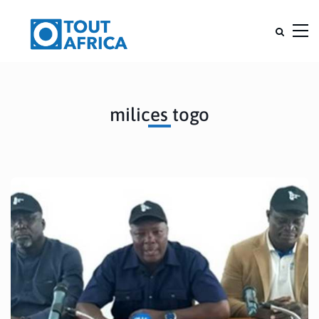
milices togo