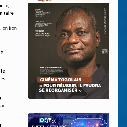
ance;
itaire.
 en lien
 y
 le
des
s
sur
t