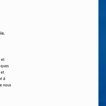
le,
 et
tiques
 et
t à
ue nous