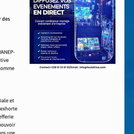
r des
 WANEP-
tive
u comme
iale et
 exhorte
efferie
omouvoir
ans une