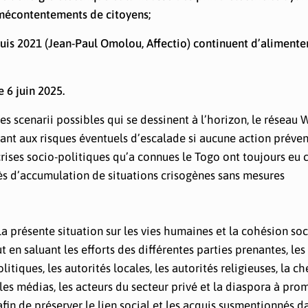
 mécontentements de citoyens;
puis 2021 (Jean-Paul Omolou, Affectio) continuent d’alimente
 6 juin 2025.
des scenarii possibles qui se dessinent à l’horizon, le réseau
t aux risques éventuels d’escalade si aucune action préven
 crises socio-politiques qu’a connues le Togo ont toujours e
cès d’accumulation de situations crisogènes sans mesures
 présente situation sur les vies humaines et la cohésion soc
 en saluant les efforts des différentes parties prenantes, les
iques, les autorités locales, les autorités religieuses, la ch
, les médias, les acteurs du secteur privé et la diaspora à pr
fin de préserver le lien social et les acquis susmentionnés d