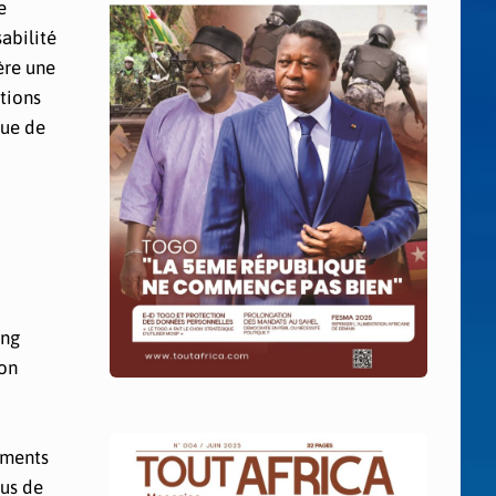
e
abilité
ère une
ctions
vue de
ing
ion
uments
lus de