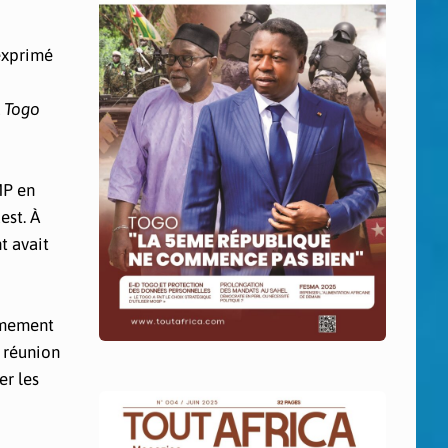
 exprimé
 Togo
MP en
est. À
t avait
rmement
 réunion
er les