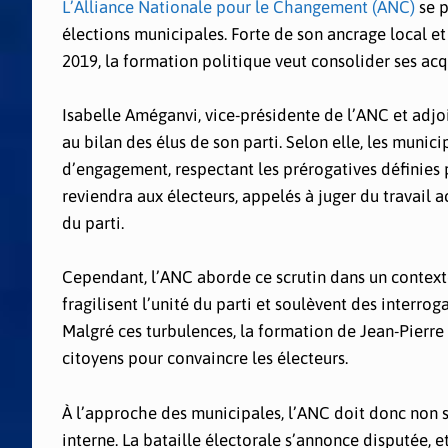
L’Alliance Nationale pour le Changement (ANC)
se p
élections municipales. Forte de son ancrage local 
2019, la formation politique veut consolider ses a
Isabelle Améganvi, vice-présidente de l’ANC et adj
au bilan des élus de son parti. Selon elle, les munic
d’engagement, respectant les prérogatives définies pa
reviendra aux électeurs, appelés à juger du travail a
du parti.
Cependant, l’ANC aborde ce scrutin dans un contexte
fragilisent l’unité du parti et soulèvent des interro
Malgré ces turbulences, la formation de Jean-Pierre 
citoyens pour convaincre les électeurs.
À l’approche des municipales, l’ANC doit donc non s
interne. La bataille électorale s’annonce disputée, e