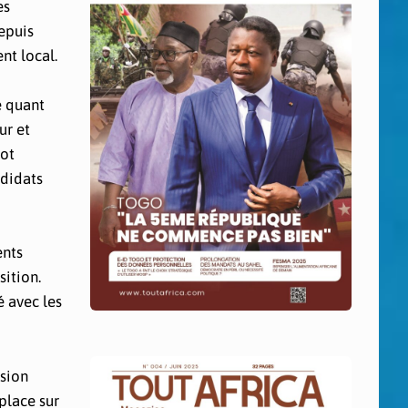
es
epuis
nt local.
e quant
ur et
mot
ndidats
ents
sition.
é avec les
ésion
place sur