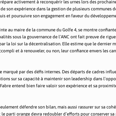
répare activement à reconquérir les urnes lors des prochain
et de son expérience dans la gestion de plusieurs communes d
cquis et poursuivre son engagement en faveur du développeme
ointe au maire de la commune du Golfe 4, se montre confiant
ipalités sous la gouvernance de l’ANC ont fait preuve de rigue
r la loi sur la décentralisation. Elle estime que le dernier 
ccompli et à renouveler, ou non, leur confiance envers les ca
 marqué par des défis internes. Des départs de cadres influ
gations sur sa capacité à maintenir son leadership dans l’oppo
Fabre entend bien faire valoir son expérience et sa proximit
eulement défendre son bilan, mais aussi rassurer sur sa coh
t le parti orange devra redoubler d’efforts pour conserver sa 