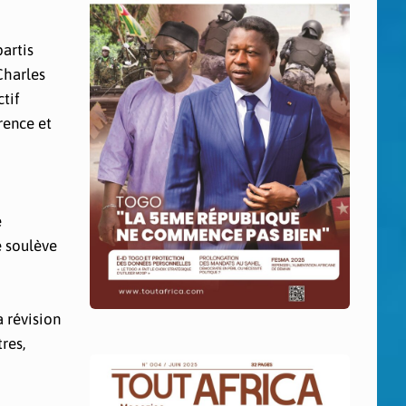
partis
Charles
ctif
rence et
e
e soulève
a révision
res,