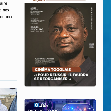
aire
aines
 annonce