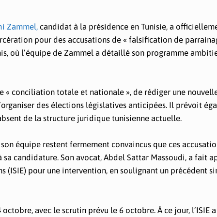
hi Zammel,
candidat à la présidence en Tunisie, a officiellem
ération pour des accusations de « falsification de parrainag
unis, où l’équipe de Zammel a détaillé son programme ambitie
 « conciliation totale et nationale », de rédiger une nouvell
organiser des élections législatives anticipées. Il prévoit é
bsent de la structure juridique tunisienne actuelle.
t son équipe restent fermement convaincus que ces accusatio
 à sa candidature. Son avocat, Abdel Sattar Massoudi, a fait a
s (ISIE) pour une intervention, en soulignant un précédent si
ctobre, avec le scrutin prévu le 6 octobre. À ce jour, l’ISIE a