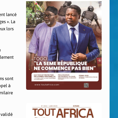
ent lancé
es ». La
ux lors
e
galement
ns sont
ppel à
milaire
 validé