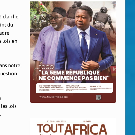
clarifier
int du
cadre
 lois en
ans notre
question
s
les lois
.