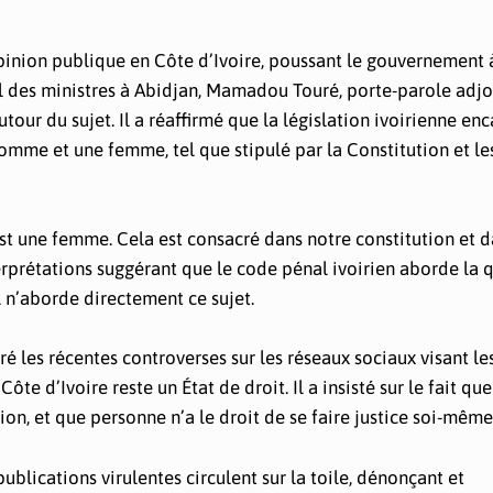
inion publique en Côte d’Ivoire, poussant le gouvernement à 
eil des ministres à Abidjan, Mamadou Touré, porte-parole adjo
ur du sujet. Il a réaffirmé que la législation ivoirienne en
me et une femme, tel que stipulé par la Constitution et les
est une femme. Cela est consacré dans notre constitution et d
nterprétations suggérant que le code pénal ivoirien aborde la 
al n’aborde directement ce sujet.
é les récentes controverses sur les réseaux sociaux visant le
d’Ivoire reste un État de droit. Il a insisté sur le fait que 
tion, et que personne n’a le droit de se faire justice soi-même
lications virulentes circulent sur la toile, dénonçant et