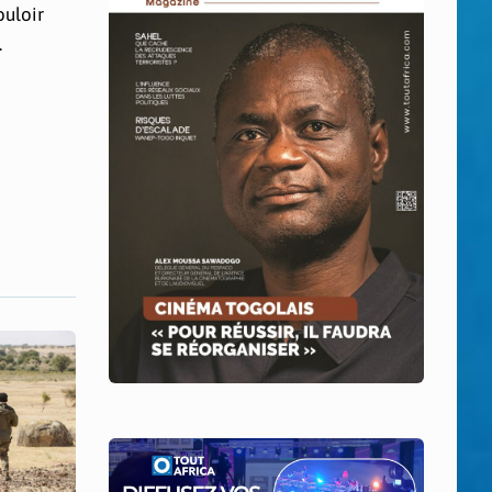
ouloir
.