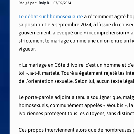
Rédigé par :
Roly B.
07/09/2024
Le débat sur l’homosexualité
a récemment agité l’op
sa position. Le 5 septembre 2024, à l’issue du cons
gouvernement, a évoqué une « incompréhension » auto
strictement le mariage comme une union entre un hom
vigueur.
« Le mariage en Côte d’Ivoire, c’est un homme et c’
loi », a-t-il martelé. Touré a également rejeté les i
de l’orientation sexuelle. Selon lui, aucun texte lég
Le porte-parole adjoint a tenu à souligner que, malgr
homosexuels, communément appelés « Woubis », la Côte 
ivoiriennes protègent tous les citoyens, sans distinc
Ces propos interviennent alors que de nombreuses pub