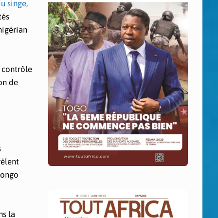
du singe
,
tés
nigérian
 contrôle
ion de
s
vèlent
Congo
ns la