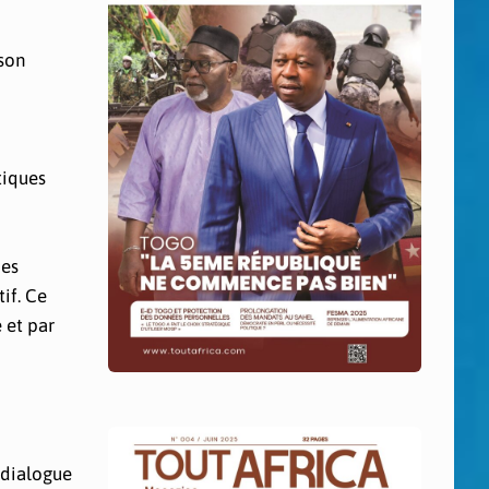
 son
tiques
des
if. Ce
 et par
 dialogue