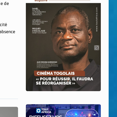
de de
cité
’absence