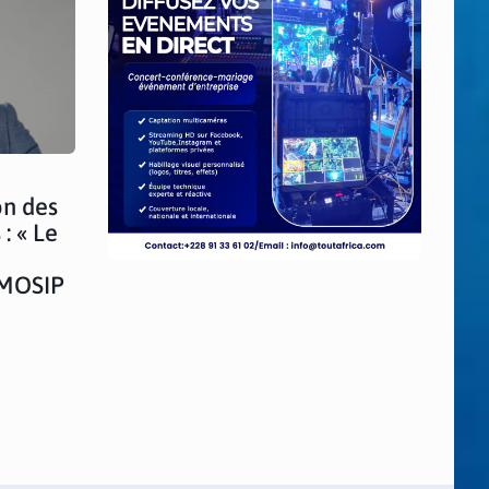
on des
: « Le
r MOSIP