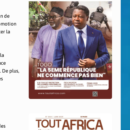
on de
romotion
er la
la
nce
. De plus,
es
des