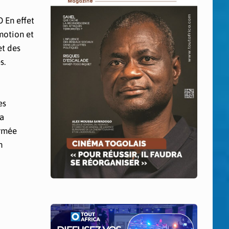
 En effet
omotion et
et des
s.
es
la
ermée
n