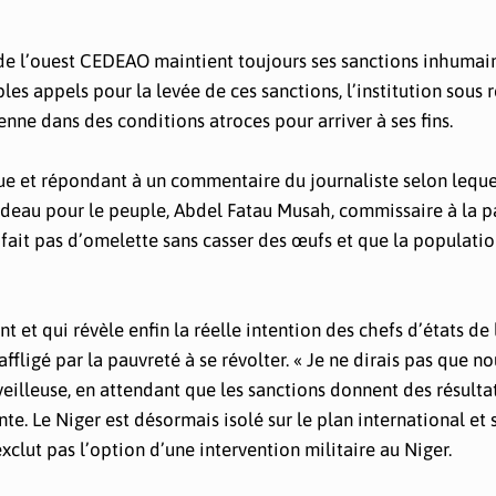
e l’ouest CEDEAO maintient toujours ses sanctions inhumai
ples appels pour la levée de ces sanctions, l’institution sous 
enne dans des conditions atroces pour arriver à ses fins.
ue et répondant à un commentaire du journaliste selon leque
rdeau pour le peuple, Abdel Fatau Musah, commissaire à la pa
 fait pas d’omelette sans casser des œufs et que la populati
t et qui révèle enfin la réelle intention des chefs d’états de 
fligé par la pauvreté à se révolter. « Je ne dirais pas que n
eilleuse, en attendant que les sanctions donnent des résulta
nte. Le Niger est désormais isolé sur le plan international et
xclut pas l’option d’une intervention militaire au Niger.