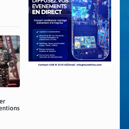
er
entions