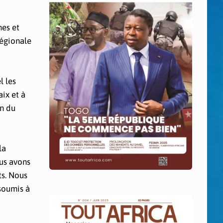
nes et
régionale
l les
ix et à
on du
la
ous avons
ts. Nous
 soumis à