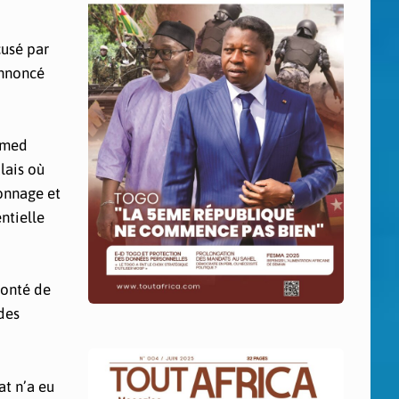
cusé par
annoncé
hamed
alais où
ionnage et
ntielle
monté de
 des
at n’a eu