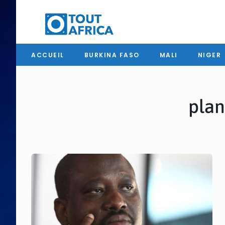
ACCUEIL
BURKINA FASO
MALI
NIGER
plan