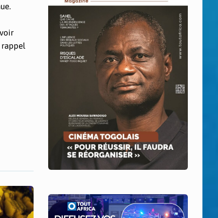
ue.
voir
f rappel