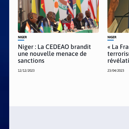
NIGER
NIGER
Niger : La CEDEAO brandit
« La Fr
une nouvelle menace de
terroris
sanctions
révélat
12/12/2023
23/04/2023