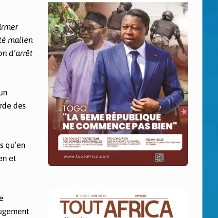
firmer
té malien
on d’arrêt
 un
rde des
is qu’en
en et
e
 jugement