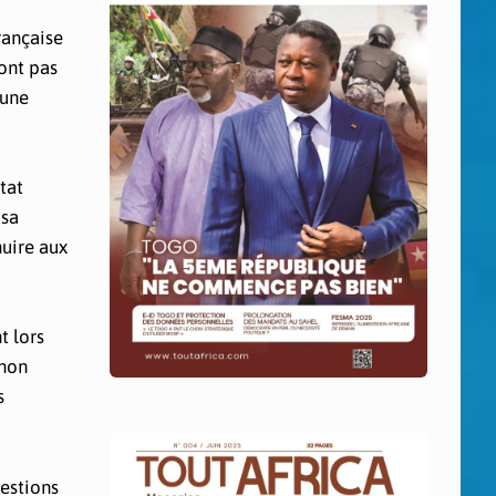
rançaise
’ont pas
’une
tat
 sa
nuire aux
t lors
 non
s
uestions