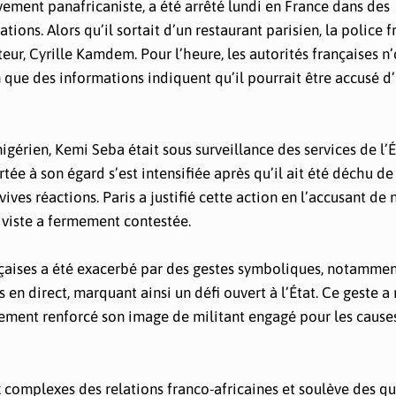
ent panafricaniste, a été arrêté lundi en France dans des
ons. Alors qu’il sortait d’un restaurant parisien, la police f
ur, Cyrille Kamdem. Pour l’heure, les autorités françaises n
en que des informations indiquent qu’il pourrait être accusé d
gérien, Kemi Seba était sous surveillance des services de l’É
tée à son égard s’est intensifiée après qu’il ait été déchu de
vives réactions. Paris a justifié cette action en l’accusant de 
tiviste a fermement contestée.
ançaises a été exacerbé par des gestes symboliques, notammen
 en direct, marquant ainsi un défi ouvert à l’État. Ce geste a
lement renforcé son image de militant engagé pour les cause
 complexes des relations franco-africaines et soulève des q