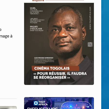
p
mmage à