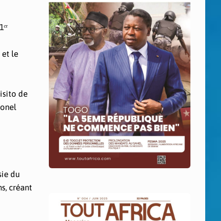
1ᵉʳ
et le
isito de
lonel
sie du
s, créant