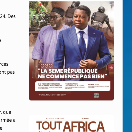
024. Des
e
rces
ont pas
r, que
armée a
de