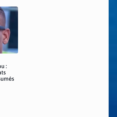
u :
ats
ésumés