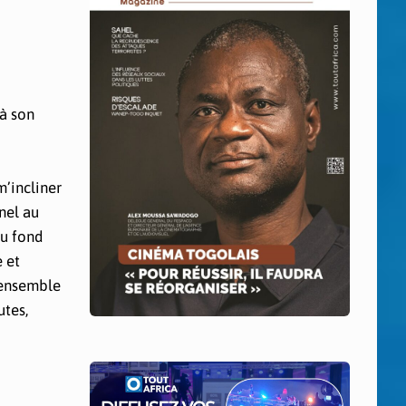
 à son
m’incliner
nel au
au fond
e et
r ensemble
utes,