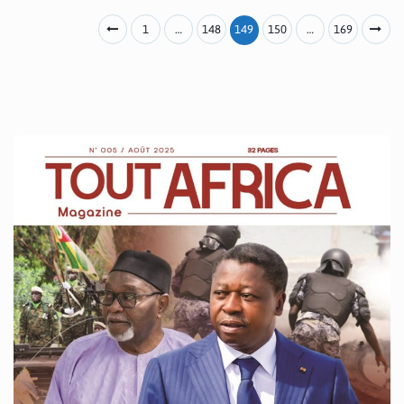
1
…
148
149
150
…
169