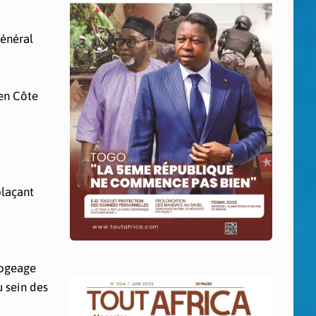
général
 en Côte
plaçant
mogeage
u sein des