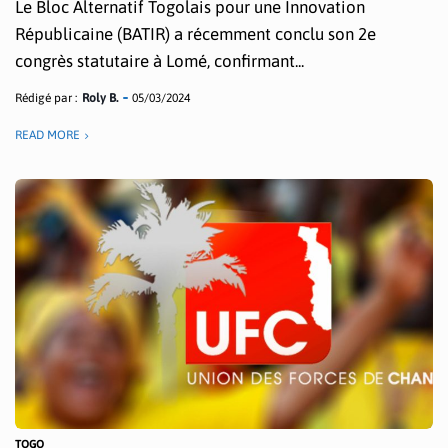
Le Bloc Alternatif Togolais pour une Innovation
Républicaine (BATIR) a récemment conclu son 2e
congrès statutaire à Lomé, confirmant...
Rédigé par :
Roly B.
05/03/2024
READ MORE
TOGO