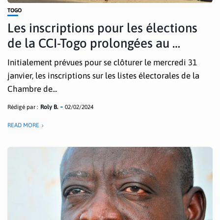
TOGO
Les inscriptions pour les élections
de la CCI-Togo prolongées au …
Initialement prévues pour se clôturer le mercredi 31
janvier, les inscriptions sur les listes électorales de la
Chambre de...
Rédigé par :
Roly B.
02/02/2024
READ MORE