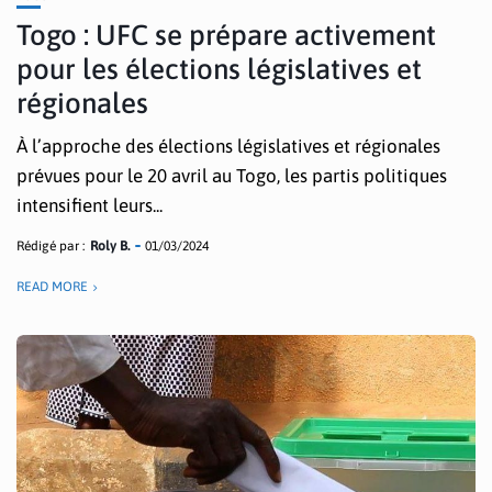
Togo : UFC se prépare activement
pour les élections législatives et
régionales
À l’approche des élections législatives et régionales
prévues pour le 20 avril au Togo, les partis politiques
intensifient leurs...
Rédigé par :
Roly B.
01/03/2024
READ MORE