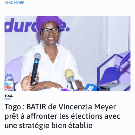
READ MORE
TOGO
Togo : BATIR de Vincenzia Meyer
prêt à affronter les élections avec
une stratégie bien établie