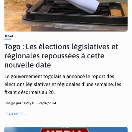
TOGO
Togo : Les élections législatives et
régionales repoussées à cette
nouvelle date
Le gouvernement togolais a annoncé le report des
élections législatives et régionales d’une semaine, les
fixant désormais au 20...
Rédigé par :
Roly B.
24/02/2024
READ MORE