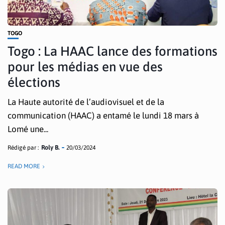
TOGO
Togo : La HAAC lance des formations
pour les médias en vue des
élections
La Haute autorité de l’audiovisuel et de la
communication (HAAC) a entamé le lundi 18 mars à
Lomé une...
Rédigé par :
Roly B.
20/03/2024
READ MORE