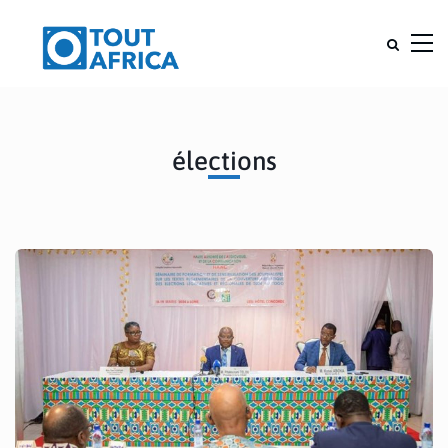
élections