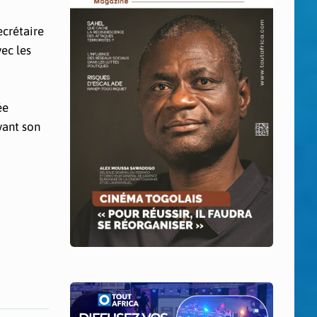
ecrétaire
ec les
ée
vant son