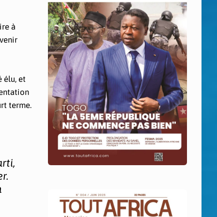
ire à
venir
 élu, et
sentation
urt terme.
rti,
r.
n