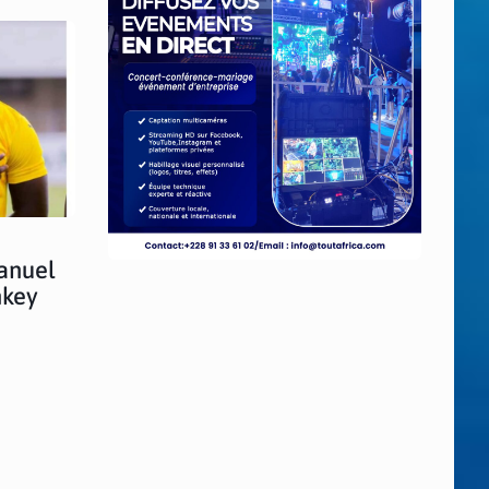
anuel
nkey