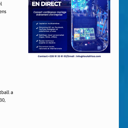
l
ens
ball a
30,