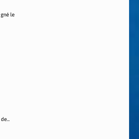
igné le
de...