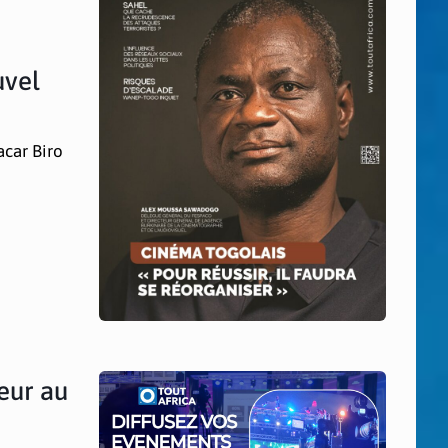
uvel
acar Biro
eur au