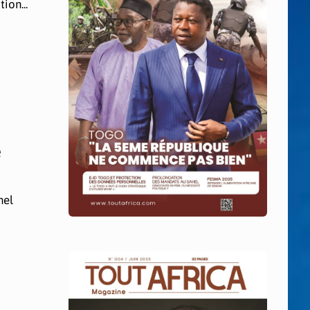
ion...
é
nel