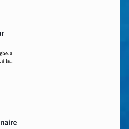
ur
gbe, a
à la...
enaire