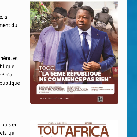
, a
ement du
néral et
blique.
FP n’a
 publique
 plus en
els, qui